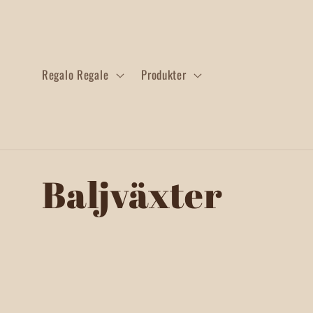
Gå vidare
till
innehåll
Regalo Regale
Produkter
P
Baljväxter
r
o