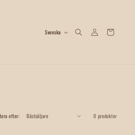
Logga
S
Varukorg
Svenska
in
p
r
å
k
tera efter:
0 produkter