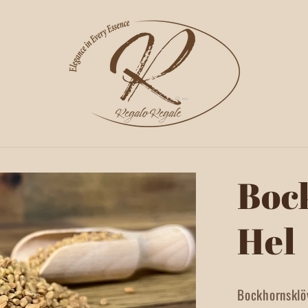
Boc
Hel
Bockhornsklöv