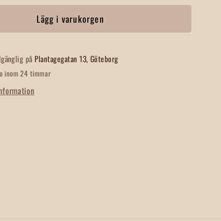
för
Lägg i varukorgen
nsklöver
Bockhornsklöver
Hel
lgänglig på
Plantagegatan 13, Göteborg
do inom 24 timmar
information