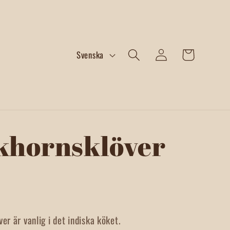
Logga
S
Varukorg
Svenska
in
p
r
å
k
khornsklöver
er är vanlig i det indiska köket.