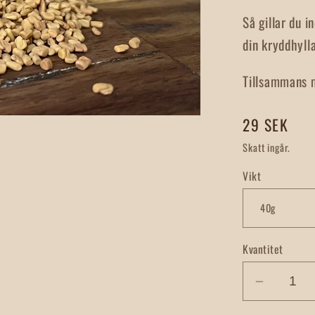
Så gillar du 
din kryddhyll
Tillsammans m
Ordinarie
29 SEK
pris
Skatt ingår.
Vikt
Kvantitet
Minska
kvantite