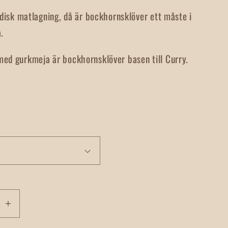
indisk matlagning, då är bockhornsklöver ett måste i
a.
ed gurkmeja är bockhornsklöver basen till Curry.
Öka
t
kvantitet