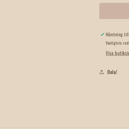
för
Bockhor
Hel
Hämtning til
Vanligtvis re
Visa butiks
Dela!