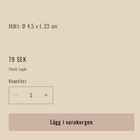
Mått: Ø 4,5 x L 23 cm
Ordinarie
79 SEK
pris
Skatt ingår.
Kvantitet
Minska
Öka
kvantitet
kvantitet
för
för
Lägg i varukorgen
Brödkavel
Brödkavel
Slät
Slät
Liten
Liten