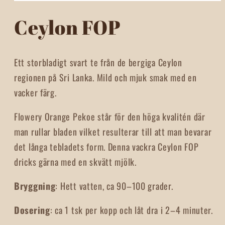
Öppna
mediet
Ceylon FOP
1
i
modalfönster
Ett storbladigt svart te från de bergiga Ceylon
regionen på Sri Lanka. Mild och mjuk smak med en
vacker färg.
Flowery Orange Pekoe står för den höga kvalitén där
man rullar bladen vilket resulterar till att man bevarar
det långa tebladets form. Denna vackra Ceylon FOP
dricks gärna med en skvätt mjölk.
Bryggning
: Hett vatten, ca 90–100 grader.
Dosering
: ca 1 tsk per kopp och låt dra i 2–4 minuter.