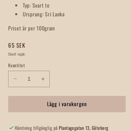
Typ
:
Svart te
Ursprung
:
Sri Lanka
Priset är per 100gram
Ordinarie
65 SEK
pris
Skatt ingår.
Kvantitet
Minska
Öka
kvantitet
kvantitet
för
för
Lägg i varukorgen
Ceylon
Ceylon
FOP
FOP
Hämtning tillgänglig på
Plantagegatan 13, Göteborg