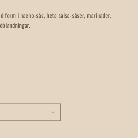
d form i nacho-sås, heta salsa-såser, marinader,
dblandningar.
5