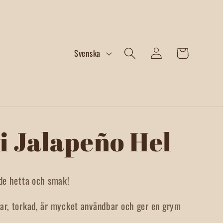
Logga
S
Varukorg
Svenska
in
p
r
å
k
i Jalapeño Hel
de hetta och smak!
r, torkad, är mycket användbar och ger en grym