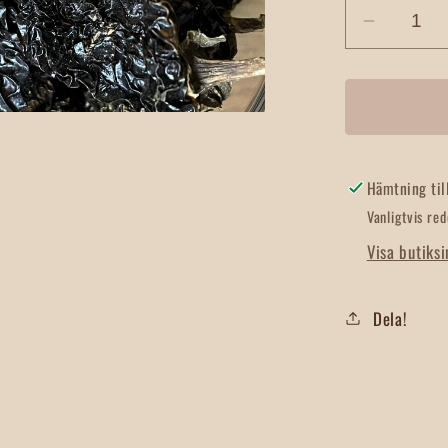
Minska
kvantite
för
Chili
Jalapeñ
Hel
ter
Hämtning til
Vanligtvis re
Visa butiks
Dela!