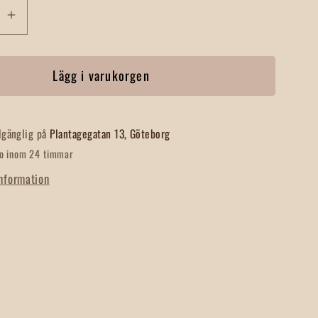
Öka
t
kvantitet
för
Lägg i varukorgen
Chili
o
Jalapeño
Hel
lgänglig på
Plantagegatan 13, Göteborg
do inom 24 timmar
information