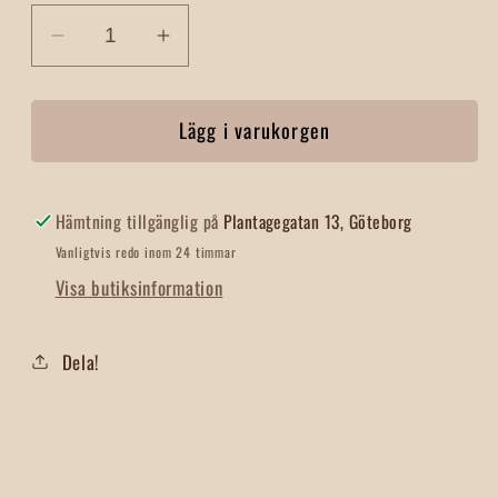
Minska
Öka
kvantitet
kvantitet
för
för
Lägg i varukorgen
Hängande
Hängande
Snörhållare
Snörhållare
Zink
Zink
Hämtning tillgänglig på
Plantagegatan 13, Göteborg
Vanligtvis redo inom 24 timmar
Visa butiksinformation
Dela!