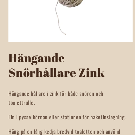
Öppna
mediet
Hängande
1
i
modalfönster
Snörhållare Zink
Hängande hållare i zink för både snören och
toalettrulle.
Fin i pysselhörnan eller stationen för paketinslagning.
Häng på en lång kedja bredvid toaletten och använd