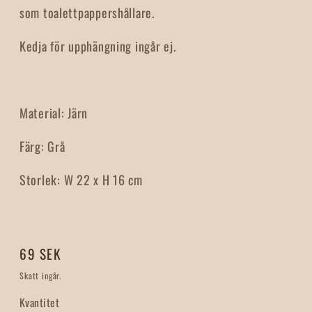
som toalettpappershållare.
Kedja för upphängning ingår ej.
Material:
Järn
Färg:
Grå
Storlek:
W 22 x H 16 cm
Ordinarie
69 SEK
pris
Skatt ingår.
Kvantitet