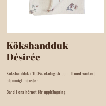
Öppna
mediet
Kökshandduk
1
i
modalfönster
Désirée
Kökshandduk i 100% ekologisk bomull med vackert
blommigt mönster.
B
and i ena hörnet för upphängning.