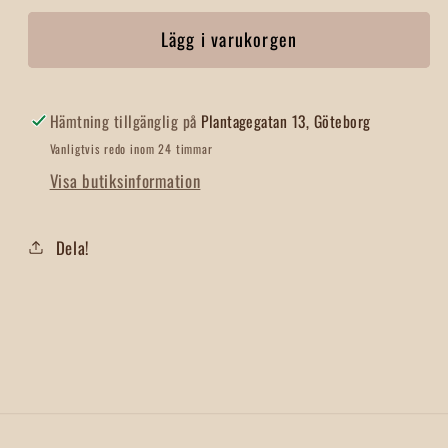
för
för
Lägg i varukorgen
Kökshandduk
Kökshandduk
Désirée
Désirée
Hämtning tillgänglig på
Plantagegatan 13, Göteborg
Vanligtvis redo inom 24 timmar
Visa butiksinformation
Dela!