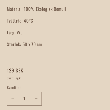
Material:
100% Ekologisk Bomull
Tvättråd: 40°C
Färg:
Vit
Storlek:
50 x 70 cm
Ordinarie
129 SEK
pris
Skatt ingår.
Kvantitet
Minska
Öka
kvantitet
kvantitet