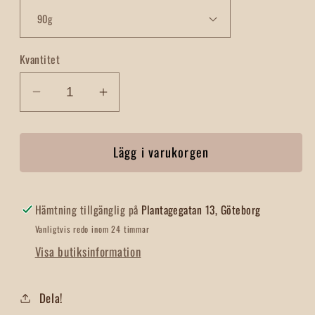
Kvantitet
Minska
Öka
kvantitet
kvantitet
för
för
Lägg i varukorgen
Mandel
Mandel
Rostade
Rostade
&amp;
&amp;
Saltade
Saltade
Hämtning tillgänglig på
Plantagegatan 13, Göteborg
Vanligtvis redo inom 24 timmar
Visa butiksinformation
Dela!