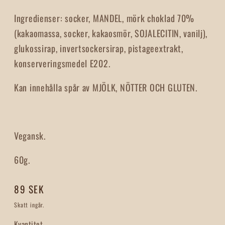
Ingredienser: socker, MANDEL, mörk choklad 70%
(kakaomassa, socker, kakaosmör, SOJALECITIN, vanilj),
glukossirap, invertsockersirap, pistageextrakt,
konserveringsmedel E202.
Kan innehålla spår av MJÖLK, NÖTTER OCH GLUTEN.
Vegansk.
60g.
Ordinarie
89 SEK
pris
Skatt ingår.
Kvantitet