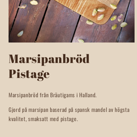
Öppna
mediet
Marsipanbröd
1
i
modalfönster
Pistage
Marsipanbröd f
rån Bräutigams i Halland.
Gjord på m
arsipan baserad på spansk mandel av högsta
kvalitet, smaksatt med pistage.