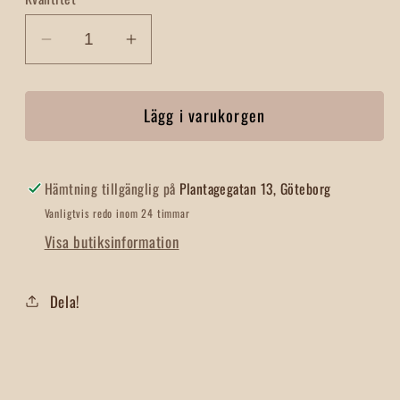
Minska
Öka
kvantitet
kvantitet
för
för
Lägg i varukorgen
Marsipanbröd
Marsipanbröd
Pistage
Pistage
Hämtning tillgänglig på
Plantagegatan 13, Göteborg
Vanligtvis redo inom 24 timmar
Visa butiksinformation
Dela!