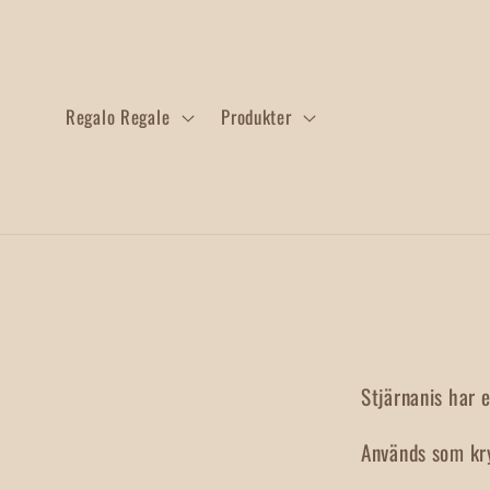
Gå vidare
till
innehåll
Regalo Regale
Produkter
Gå vidare till
produktinforma
Stjärnanis har 
Används som kry