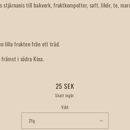
 stjärnanis till bakverk, fruktkompotter, saft, likör, te, ma
n lilla frukten från ett träd.
 främst i södra Kina.
Ordinarie
25 SEK
pris
Skatt ingår.
Vikt