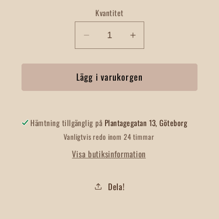
Kvantitet
Minska
Öka
kvantitet
kvantitet
för
för
Lägg i varukorgen
Stjärnanis
Stjärnanis
Hel
Hel
Hämtning tillgänglig på
Plantagegatan 13, Göteborg
Vanligtvis redo inom 24 timmar
Visa butiksinformation
Dela!