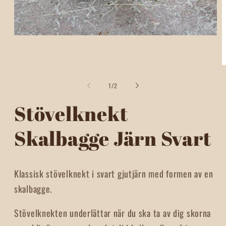
Öppna
mediet
1
i
Ö
modalfönster
m
2
av
1
/
2
i
m
Stövelknekt
Skalbagge Järn Svart
Klassisk stövelknekt i svart gjutjärn med formen av en
skalbagge.
Stövelknekten underlättar när du ska ta av dig skorna