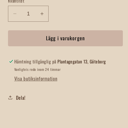
Kvantitet
Minska
Öka
kvantitet
kvantitet
för
för
Lägg i varukorgen
Stövelknekt
Stövelknekt
Skalbagge
Skalbagge
Järn
Järn
Svart
Svart
Hämtning tillgänglig på
Plantagegatan 13, Göteborg
Vanligtvis redo inom 24 timmar
Visa butiksinformation
Dela!