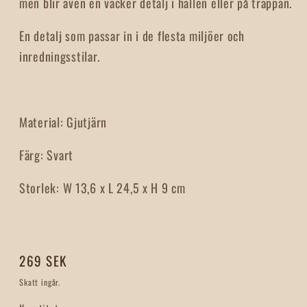
men blir även en vacker detalj i hallen eller på trappan.
En detalj som passar in i de flesta miljöer och
inredningsstilar.
Material:
Gjutjärn
Färg:
Svart
Storlek:
W 13,6 x L 24,5 x H 9 cm
Ordinarie
269 SEK
pris
Skatt ingår.