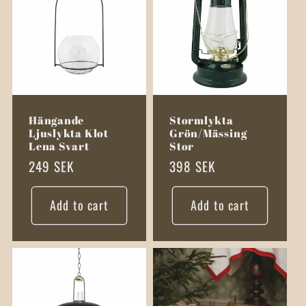
Hängande
Stormlykta
Ljuslykta Klot
Grön/Mässing
Lena Svart
Stor
Regular
249 SEK
Regular
398 SEK
price
price
Add to cart
Add to cart