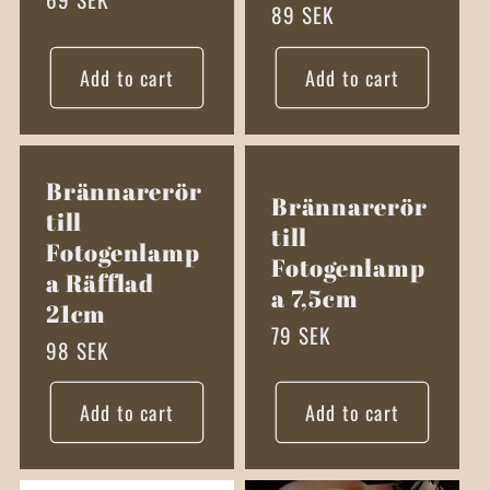
Regular
89 SEK
price
price
Add to cart
Add to cart
Brännarerör
Brännarerör
till
till
Fotogenlamp
Fotogenlamp
a Räfflad
a 7,5cm
21cm
Regular
79 SEK
Regular
98 SEK
price
price
Add to cart
Add to cart