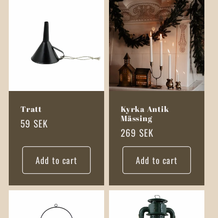
Tratt
Kyrka Antik
Mässing
Regular
59 SEK
Regular
269 SEK
price
price
Add to cart
Add to cart