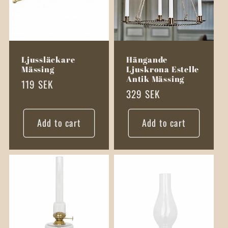
t
i
Ljussläckare
Hängande
o
Mässing
Ljuskrona Estelle
Antik Mässing
Regular
119 SEK
n
Regular
329 SEK
price
price
:
Add to cart
Add to cart