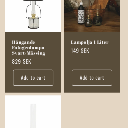
Hängande
Lampolja 1 Liter
Fotogenlampa
Regular
149 SEK
Svart/Mässing
price
Regular
829 SEK
price
Add to cart
Add to cart