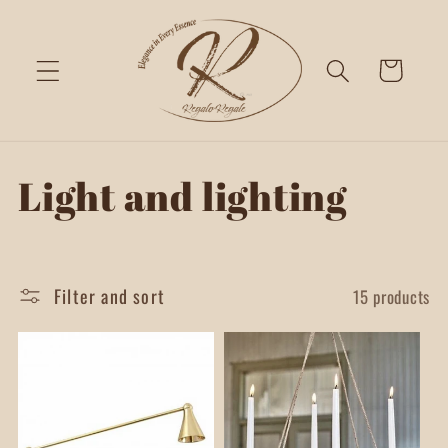
Skip to
content
Cart
C
Light and lighting
o
l
Filter and sort
15 products
l
e
c