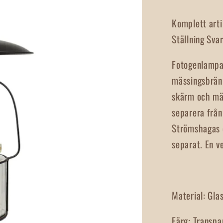
Komplett art
Ställning Svar
Fotogenlampan
mässingsbränn
skärm och mäs
separera från
Strömshagas e
separat. En v
Material:
Glas
Färg:
Transpa