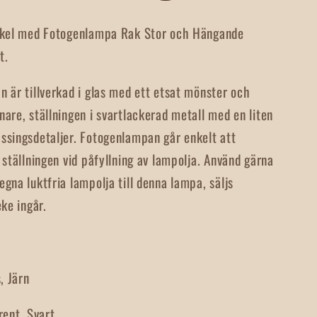
ikel med Fotogenlampa Rak Stor och Hängande
t.
 är tillverkad i glas med ett etsat mönster och
are, ställningen i svartlackerad metall med en liten
singsdetaljer. Fotogenlampan går enkelt att
 ställningen vid påfyllning av lampolja. Använd gärna
gna luktfria lampolja till denna lampa, säljs
eke ingår.
, Järn
rent, Svart