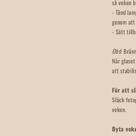
så veken bl
- Tänd lam
genom att 
- Sätt til
Obs
! Brän
När glaset
att stabili
För att s
Släck foto
veken.
Byta vek