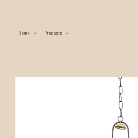
Skip to
content
Home
Products
Skip to
product
information