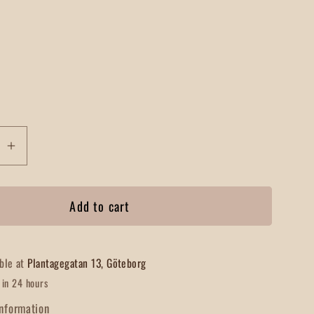
se
Increase
quantity
for
Add to cart
de
Hängande
lampa
Fotogenlampa
ässing
Svart/Mässing
able at
Plantagegatan 13, Göteborg
 in 24 hours
information