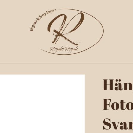
Hän
Fot
Sva