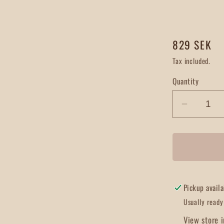
Regular
829 SEK
price
Tax included.
Quantity
Decrea
quantity
for
Hängan
Fotogen
Svart/M
Pickup avail
Usually ready
View store 