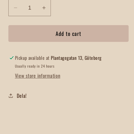
Decrease
Increase
quantity
quantity
for
for
Add to cart
Anis
Anis
Hel
Hel
Pickup available at
Plantagegatan 13, Göteborg
Usually ready in 24 hours
View store information
Dela!