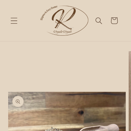
Skip to
content
Cart
Skip to
product
information