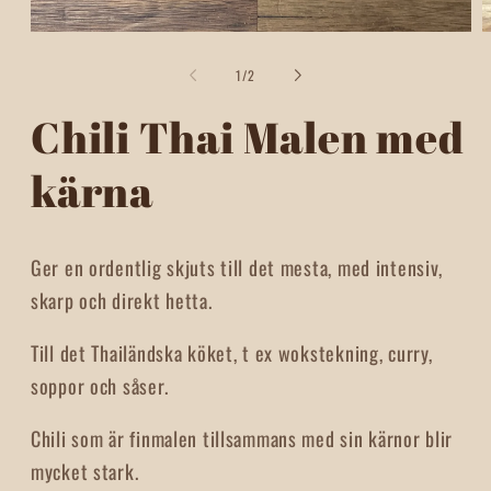
O
Open
m
media
2
1
of
1
/
2
i
in
m
modal
Chili Thai Malen med
kärna
Ger en ordentlig skjuts till det mesta, med intensiv,
skarp och direkt hetta.
Till det Thailändska köket, t ex wokstekning, curry,
soppor och såser.
Chili som är finmalen tillsammans med sin kärnor blir
mycket stark.