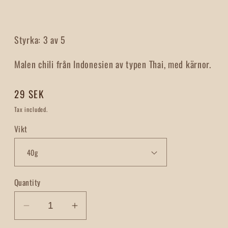
Styrka: 3 av 5
Malen chili från Indonesien av typen Thai, med kärnor.
Regular
29 SEK
price
Tax included.
Vikt
Quantity
Decrease
Increase
quantity
quantity