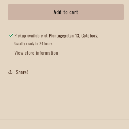
for
for
Add to cart
Chili
Chili
Thai
Thai
Malen
Malen
med
med
Pickup available at
Plantagegatan 13, Göteborg
kärna
kärna
Usually ready in 24 hours
View store information
Share!