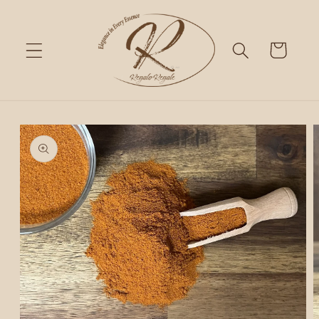
Skip to
content
Cart
Skip to
product
information