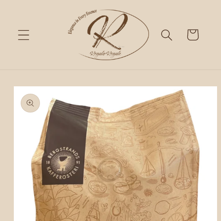
Skip to
content
Cart
Skip to
product
information