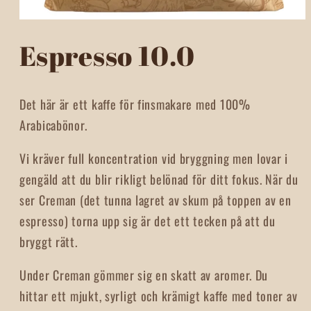
Open
media
Espresso 10.0
1
in
modal
Det här är ett kaffe för finsmakare med 100%
Arabicabönor.
Vi kräver full koncentration vid bryggning men lovar i
gengäld att du blir rikligt belönad för ditt fokus. När du
ser Creman (det tunna lagret av skum på toppen av en
espresso) torna upp sig är det ett tecken på att du
bryggt rätt.
Under Creman gömmer sig en skatt av aromer. Du
hittar ett mjukt, syrligt och krämigt kaffe med toner av