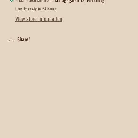
Pickup available at
Plantagegatan 13, Göteborg
Usually ready in 24 hours
View store information
Share!
Facebook
Instagram
TikTok
© 2026,
Regalo Regale
Powered by Shopify
Regalo Regale