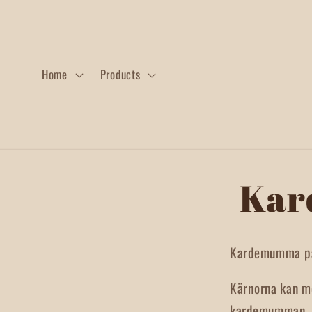
Skip to
content
Home
Products
Skip to
Kar
product
information
Kardemumma pas
Kärnorna kan m
kardemumman