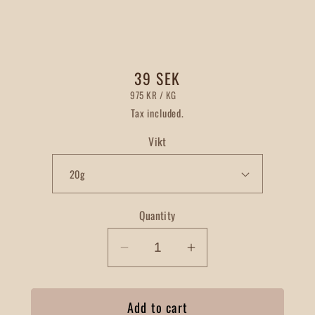
Regular
39 SEK
UNIT
PER
price
975 KR
/
KG
PRICE
Tax included.
Vikt
Quantity
Decrease
Increase
quantity
quantity
for
for
Add to cart
Kardemummakärnor
Kardemummakärn