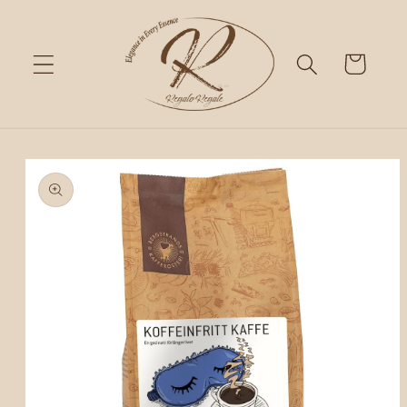
Skip to
content
Cart
Skip to
product
information