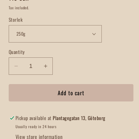
price
Tax included.
Storlek
Quantity
Decrease
Increase
quantity
quantity
for
for
Add to cart
Koffeinfritt
Koffeinfritt
Kaffe
Kaffe
Pickup available at
Plantagegatan 13, Göteborg
Usually ready in 24 hours
View store information