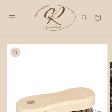
Skip to
content
Cart
Skip to
product
information