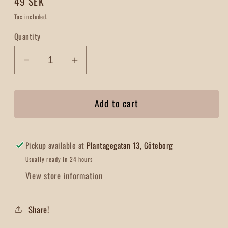
Regular
49 SEK
price
Tax included.
Quantity
Decrease
Increase
quantity
quantity
for
for
Add to cart
Rotfruktsborste
Rotfruktsborste
Unionsblandning
Unionsblandning
Pickup available at
Plantagegatan 13, Göteborg
Usually ready in 24 hours
View store information
Share!