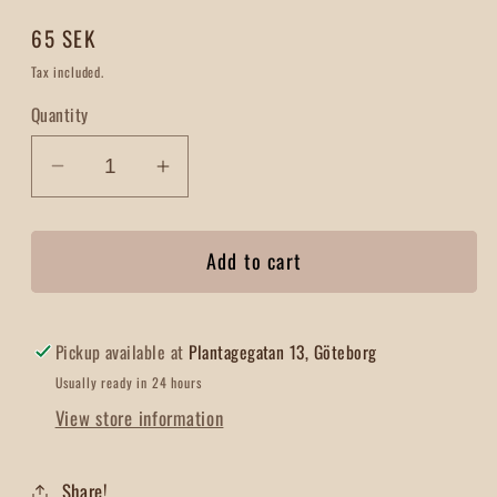
Regular
65 SEK
price
Tax included.
Quantity
Decrease
Increase
quantity
quantity
for
for
Add to cart
Te
Te
Amo
Amo
Pickup available at
Plantagegatan 13, Göteborg
Usually ready in 24 hours
View store information
Share!