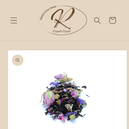
Skip to
content
Cart
Skip to
product
information