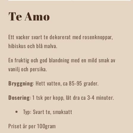
Open
media
Te Amo
1
in
modal
Ett vacker svart te dekorerat med rosenknoppar,
hibiskus och blå malva.
En fruktig och god blandning med en mild smak av
vanilj och persika.
Bryggning
: Hett vatten, ca 85-95 grader.
Dosering
: 1 tsk per kopp, låt dra ca 3-4 minuter.
Typ
:
Svart te, smaksatt
Priset är per 100gram