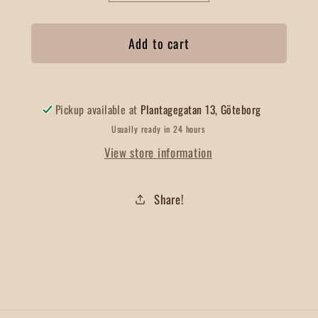
quantity
quantity
for
for
Add to cart
Tranbär
Tranbär
Pickup available at
Plantagegatan 13, Göteborg
Usually ready in 24 hours
View store information
Share!