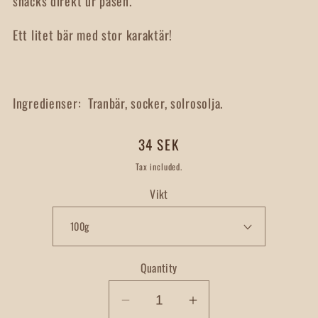
snacks direkt ur påsen.
Ett litet bär med stor karaktär!
Ingredienser: Tranbär, socker, solrosolja.
Regular
34 SEK
price
Tax included.
Vikt
Quantity
Decrease
Increase